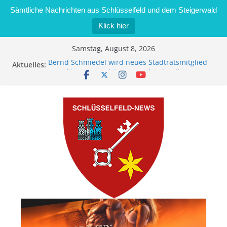
Sämtliche Nachrichten aus Schlüsselfeld und dem Steigerwald
Klick hier
Zum
Samstag, August 8, 2026
Inhalt
Aktuelles:
Bernd Schmiedel wird neues Stadtratsmitglied
springen
Brand in Sägewerk in Bernroth schnell unter
Kontrolle
Stadt Schlüsselfeld bietet Online-Anmeldung für
Kindergartenplätze an
Dieseldiebstahl im Wert von 600 Euro
„Männertreff on Tour“ Betriebsbesichtigung bei
der Schreinerei Zimmermann GmbH