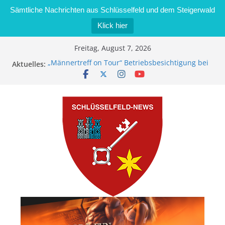
Sämtliche Nachrichten aus Schlüsselfeld und dem Steigerwald
Klick hier
Zum
Freitag, August 7, 2026
Inhalt
„Männertreff on Tour“ Betriebsbesichtigung bei
Aktuelles:
springen
der Schreinerei Zimmermann GmbH
Bernd Schmiedel wird neues Stadtratsmitglied
Brand in Sägewerk in Bernroth schnell unter
Kontrolle
Stadt Schlüsselfeld bietet Online-Anmeldung für
Kindergartenplätze an
Dieseldiebstahl im Wert von 600 Euro