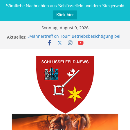
Sämtliche Nachrichten aus Schlüsselfeld und dem Steigerwald
Klick hier
Zum
Sonntag, August 9, 2026
Inhalt
Aktuelles:
„Männertreff on Tour“ Betriebsbesichtigung bei
springen
der Schreinerei Zimmermann GmbH
Bernd Schmiedel wird neues Stadtratsmitglied
Brand in Sägewerk in Bernroth schnell unter
Kontrolle
Stadt Schlüsselfeld bietet Online-Anmeldung für
Kindergartenplätze an
Dieseldiebstahl im Wert von 600 Euro