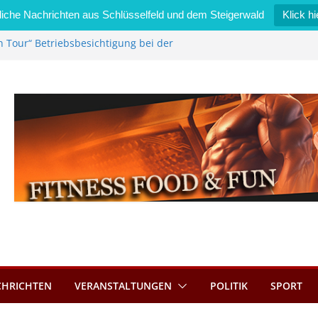
iche Nachrichten aus Schlüsselfeld und dem Steigerwald
Klick hi
n Tour“ Betriebsbesichtigung bei der
Zimmermann GmbH
l wird neues Stadtratsmitglied
erk in Bernroth schnell unter Kontrolle
lfeld bietet Online-Anmeldung für
ätze an
l im Wert von 600 Euro
CHRICHTEN
VERANSTALTUNGEN
POLITIK
SPORT