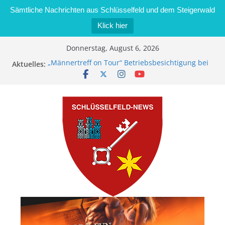
Sämtliche Nachrichten aus Schlüsselfeld und dem Steigerwald
Klick hier
Zum
Donnerstag, August 6, 2026
Inhalt
Aktuelles:
„Männertreff on Tour“ Betriebsbesichtigung bei
springen
der Schreinerei Zimmermann GmbH
Bernd Schmiedel wird neues Stadtratsmitglied
Brand in Sägewerk in Bernroth schnell unter
Kontrolle
Stadt Schlüsselfeld bietet Online-Anmeldung für
Kindergartenplätze an
Dieseldiebstahl im Wert von 600 Euro