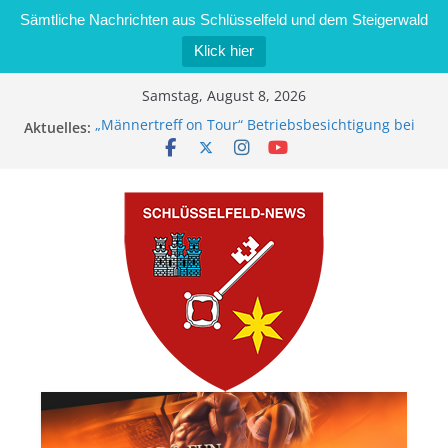
Sämtliche Nachrichten aus Schlüsselfeld und dem Steigerwald
Klick hier
Zum
Samstag, August 8, 2026
Inhalt
Aktuelles:
„Männertreff on Tour“ Betriebsbesichtigung bei
springen
der Schreinerei Zimmermann GmbH
Bernd Schmiedel wird neues Stadtratsmitglied
Brand in Sägewerk in Bernroth schnell unter
Kontrolle
Stadt Schlüsselfeld bietet Online-Anmeldung für
Kindergartenplätze an
Dieseldiebstahl im Wert von 600 Euro