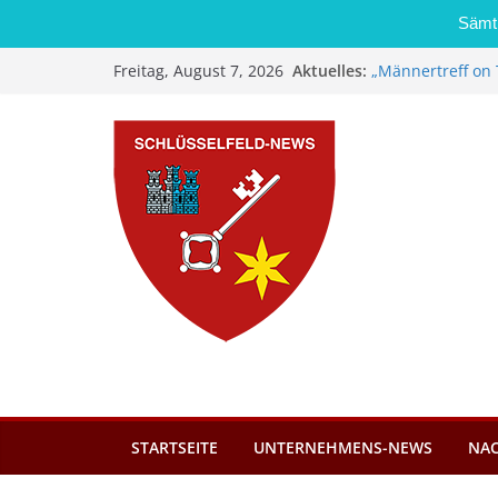
Sämtl
Zum
Aktuelles:
„Männertreff on 
Freitag, August 7, 2026
Inhalt
Schreinerei Zi
Bernd Schmiedel
springen
Brand in Sägewer
Stadt Schlüsself
Kindergartenplä
Dieseldiebstahl 
STARTSEITE
UNTERNEHMENS-NEWS
NA