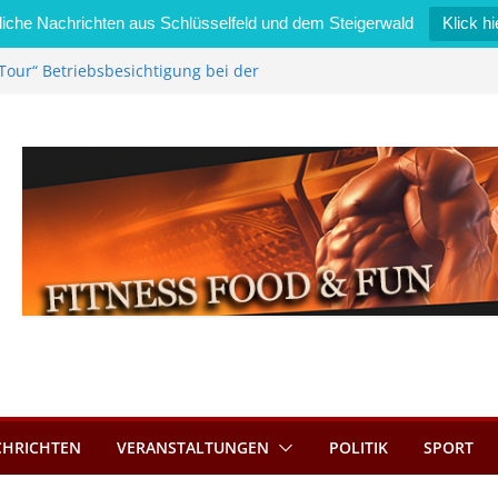
iche Nachrichten aus Schlüsselfeld und dem Steigerwald
Klick hi
Tour“ Betriebsbesichtigung bei der
mmermann GmbH
 wird neues Stadtratsmitglied
k in Bernroth schnell unter Kontrolle
eld bietet Online-Anmeldung für
tze an
im Wert von 600 Euro
CHRICHTEN
VERANSTALTUNGEN
POLITIK
SPORT