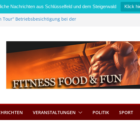
iche Nachrichten aus Schlüsselfeld und dem Steigerwald
Klick hi
n Tour“ Betriebsbesichtigung bei der
Zimmermann GmbH
l wird neues Stadtratsmitglied
erk in Bernroth schnell unter Kontrolle
lfeld bietet Online-Anmeldung für
ätze an
l im Wert von 600 Euro
CHRICHTEN
VERANSTALTUNGEN
POLITIK
SPORT