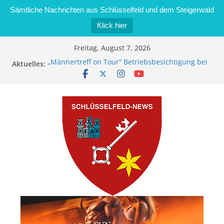
Sämtliche Nachrichten aus Schlüsselfeld und dem Steigerwald
Klick hier
Zum
Freitag, August 7, 2026
Inhalt
„Männertreff on Tour“ Betriebsbesichtigung bei
Aktuelles:
springen
der Schreinerei Zimmermann GmbH
Bernd Schmiedel wird neues Stadtratsmitglied
Brand in Sägewerk in Bernroth schnell unter
Kontrolle
Stadt Schlüsselfeld bietet Online-Anmeldung für
Kindergartenplätze an
Dieseldiebstahl im Wert von 600 Euro