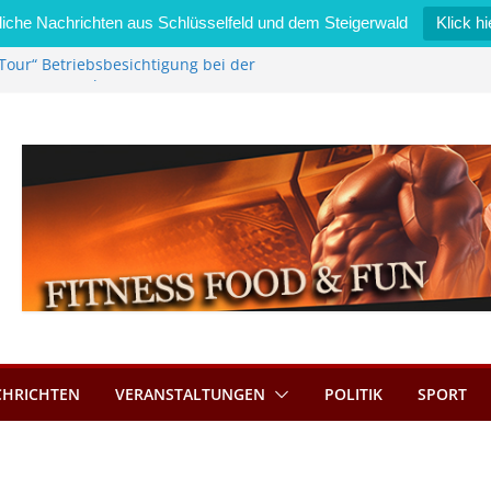
iche Nachrichten aus Schlüsselfeld und dem Steigerwald
Klick hi
Tour“ Betriebsbesichtigung bei der
mmermann GmbH
 wird neues Stadtratsmitglied
k in Bernroth schnell unter Kontrolle
eld bietet Online-Anmeldung für
tze an
im Wert von 600 Euro
CHRICHTEN
VERANSTALTUNGEN
POLITIK
SPORT