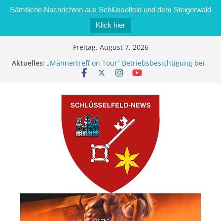
Sämtliche Nachrichten aus Schlüsselfeld und dem Steigerwald
Klick hier
Zum
Freitag, August 7, 2026
Inhalt
Aktuelles:
„Männertreff on Tour“ Betriebsbesichtigung bei
springen
der Schreinerei Zimmermann GmbH
Bernd Schmiedel wird neues Stadtratsmitglied
Brand in Sägewerk in Bernroth schnell unter
Kontrolle
Stadt Schlüsselfeld bietet Online-Anmeldung für
Kindergartenplätze an
Dieseldiebstahl im Wert von 600 Euro