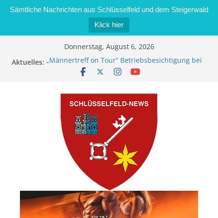
Sämtliche Nachrichten aus Schlüsselfeld und dem Steigerwald
Klick hier
Zum
Donnerstag, August 6, 2026
Inhalt
„Männertreff on Tour“ Betriebsbesichtigung bei
Aktuelles:
springen
der Schreinerei Zimmermann GmbH
Bernd Schmiedel wird neues Stadtratsmitglied
Brand in Sägewerk in Bernroth schnell unter
Kontrolle
Stadt Schlüsselfeld bietet Online-Anmeldung für
Kindergartenplätze an
Dieseldiebstahl im Wert von 600 Euro