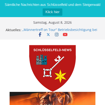
Sämtliche Nachrichten aus Schlüsselfeld und dem Steigerwald
Klick hier
Zum
Samstag, August 8, 2026
Inhalt
Aktuelles:
„Männertreff on Tour“ Betriebsbesichtigung bei
springen
der Schreinerei Zimmermann GmbH
Bernd Schmiedel wird neues Stadtratsmitglied
Brand in Sägewerk in Bernroth schnell unter
Kontrolle
Stadt Schlüsselfeld bietet Online-Anmeldung für
Kindergartenplätze an
Dieseldiebstahl im Wert von 600 Euro