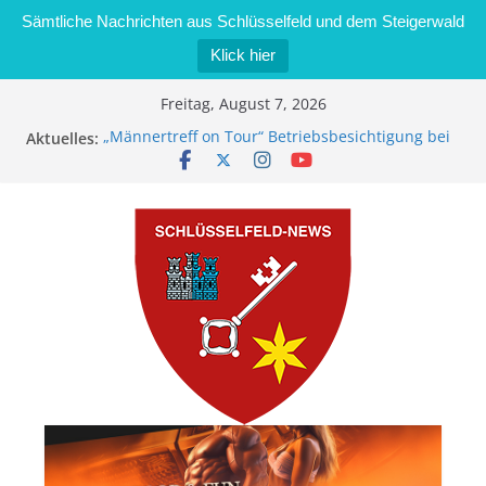
Sämtliche Nachrichten aus Schlüsselfeld und dem Steigerwald
Klick hier
Zum
Freitag, August 7, 2026
Inhalt
Aktuelles:
„Männertreff on Tour“ Betriebsbesichtigung bei
springen
der Schreinerei Zimmermann GmbH
Bernd Schmiedel wird neues Stadtratsmitglied
Brand in Sägewerk in Bernroth schnell unter
Kontrolle
Stadt Schlüsselfeld bietet Online-Anmeldung für
Kindergartenplätze an
Dieseldiebstahl im Wert von 600 Euro