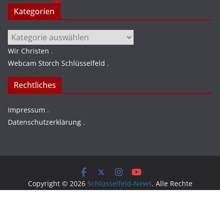
Kategorien
Kategorien
Wir Christen
.
Webcam Storch Schlüsselfeld
.
Rechtliches
Impressum
.
Datenschutzerklärung
.
Copyright © 2026
Schlüsselfeld-News
. Alle Rechte
vorbehalten.
Theme:
ColorMag
von ThemeGrill. Präsentiert von
WordPress
.