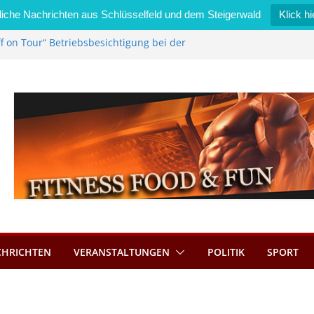
iche Nachrichten aus Schlüsselfeld und dem Steigerwald
Klick hi
f on Tour“ Betriebsbesichtigung bei der
i Zimmermann GmbH
edel wird neues Stadtratsmitglied
gewerk in Bernroth schnell unter Kontrolle
sselfeld bietet Online-Anmeldung für
nplätze an
tahl im Wert von 600 Euro
CHRICHTEN
VERANSTALTUNGEN
POLITIK
SPORT