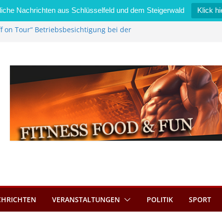
iche Nachrichten aus Schlüsselfeld und dem Steigerwald
Klick hi
f on Tour“ Betriebsbesichtigung bei der
i Zimmermann GmbH
edel wird neues Stadtratsmitglied
gewerk in Bernroth schnell unter Kontrolle
sselfeld bietet Online-Anmeldung für
nplätze an
tahl im Wert von 600 Euro
CHRICHTEN
VERANSTALTUNGEN
POLITIK
SPORT