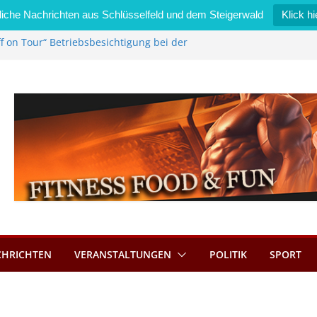
iche Nachrichten aus Schlüsselfeld und dem Steigerwald
Klick hi
f on Tour“ Betriebsbesichtigung bei der
i Zimmermann GmbH
edel wird neues Stadtratsmitglied
gewerk in Bernroth schnell unter Kontrolle
sselfeld bietet Online-Anmeldung für
nplätze an
tahl im Wert von 600 Euro
CHRICHTEN
VERANSTALTUNGEN
POLITIK
SPORT