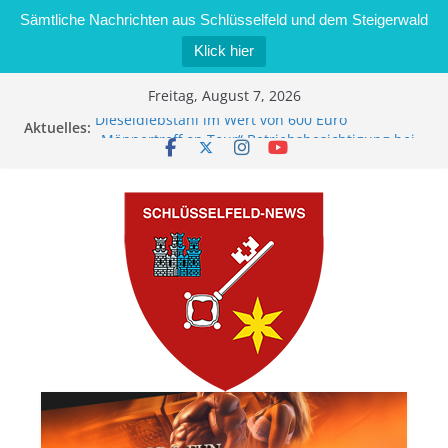
Sämtliche Nachrichten aus Schlüsselfeld und dem Steigerwald
Klick hier
Zum
Freitag, August 7, 2026
Inhalt
Dieseldiebstahl im Wert von 600 Euro
Aktuelles:
springen
„Männertreff on Tour“ Betriebsbesichtigung bei
der Schreinerei Zimmermann GmbH
Bernd Schmiedel wird neues Stadtratsmitglied
Brand in Sägewerk in Bernroth schnell unter
Kontrolle
Stadt Schlüsselfeld bietet Online-Anmeldung für
Kindergartenplätze an