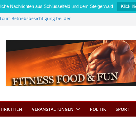
iche Nachrichten aus Schlüsselfeld und dem Steigerwald
Klick hi
Tour“ Betriebsbesichtigung bei der
mmermann GmbH
 wird neues Stadtratsmitglied
k in Bernroth schnell unter Kontrolle
eld bietet Online-Anmeldung für
tze an
im Wert von 600 Euro
CHRICHTEN
VERANSTALTUNGEN
POLITIK
SPORT