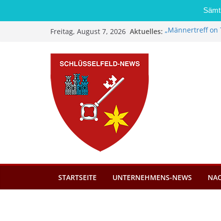
Sämtl
Zum
Aktuelles:
„Männertreff on 
Freitag, August 7, 2026
Inhalt
Schreinerei Zi
Bernd Schmiedel
springen
Brand in Sägewer
Stadt Schlüsself
Kindergartenplä
Dieseldiebstahl 
STARTSEITE
UNTERNEHMENS-NEWS
NA