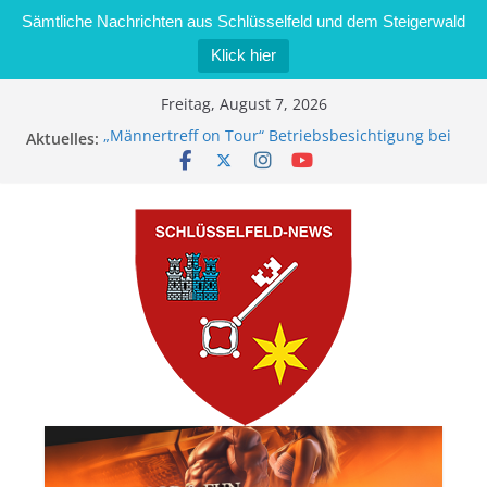
Sämtliche Nachrichten aus Schlüsselfeld und dem Steigerwald
Klick hier
Zum
Freitag, August 7, 2026
Inhalt
„Männertreff on Tour“ Betriebsbesichtigung bei
Aktuelles:
springen
der Schreinerei Zimmermann GmbH
Bernd Schmiedel wird neues Stadtratsmitglied
Brand in Sägewerk in Bernroth schnell unter
Kontrolle
Stadt Schlüsselfeld bietet Online-Anmeldung für
Kindergartenplätze an
Dieseldiebstahl im Wert von 600 Euro