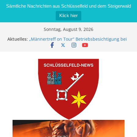
Sämtliche Nachrichten aus Schlüsselfeld und dem Steigerwald
Klick hier
Zum
Sonntag, August 9, 2026
Inhalt
Aktuelles:
„Männertreff on Tour“ Betriebsbesichtigung bei
springen
der Schreinerei Zimmermann GmbH
Bernd Schmiedel wird neues Stadtratsmitglied
Brand in Sägewerk in Bernroth schnell unter
Kontrolle
Stadt Schlüsselfeld bietet Online-Anmeldung für
Kindergartenplätze an
Dieseldiebstahl im Wert von 600 Euro