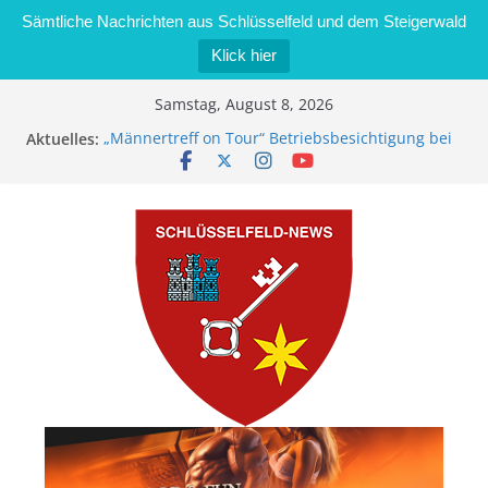
Sämtliche Nachrichten aus Schlüsselfeld und dem Steigerwald
Klick hier
Zum
Samstag, August 8, 2026
Inhalt
Aktuelles:
„Männertreff on Tour“ Betriebsbesichtigung bei
springen
der Schreinerei Zimmermann GmbH
Bernd Schmiedel wird neues Stadtratsmitglied
Brand in Sägewerk in Bernroth schnell unter
Kontrolle
Stadt Schlüsselfeld bietet Online-Anmeldung für
Kindergartenplätze an
Dieseldiebstahl im Wert von 600 Euro