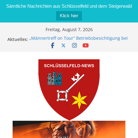
Sämtliche Nachrichten aus Schlüsselfeld und dem Steigerwald
Klick hier
Zum
Freitag, August 7, 2026
Inhalt
„Männertreff on Tour“ Betriebsbesichtigung bei
Aktuelles:
springen
der Schreinerei Zimmermann GmbH
Bernd Schmiedel wird neues Stadtratsmitglied
Brand in Sägewerk in Bernroth schnell unter
Kontrolle
Stadt Schlüsselfeld bietet Online-Anmeldung für
Kindergartenplätze an
Dieseldiebstahl im Wert von 600 Euro