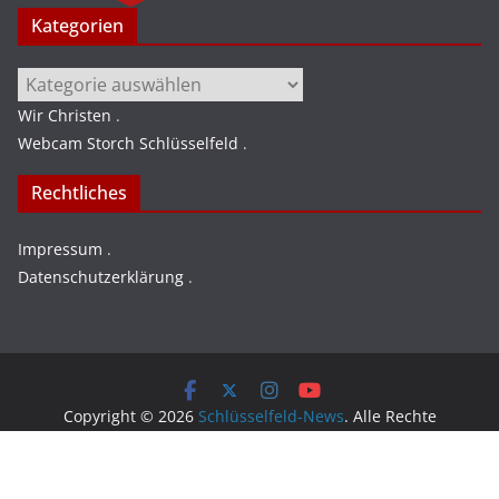
Kategorien
Kategorien
Wir Christen
.
Webcam Storch Schlüsselfeld
.
Rechtliches
Impressum
.
Datenschutzerklärung
.
Copyright © 2026
Schlüsselfeld-News
. Alle Rechte
vorbehalten.
Theme:
ColorMag
von ThemeGrill. Präsentiert von
WordPress
.