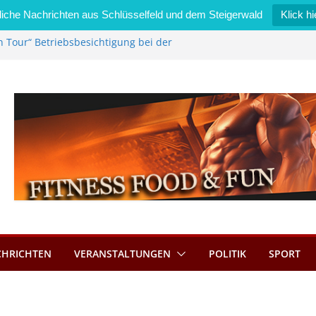
iche Nachrichten aus Schlüsselfeld und dem Steigerwald
Klick hi
n Tour“ Betriebsbesichtigung bei der
Zimmermann GmbH
l wird neues Stadtratsmitglied
erk in Bernroth schnell unter Kontrolle
lfeld bietet Online-Anmeldung für
ätze an
l im Wert von 600 Euro
CHRICHTEN
VERANSTALTUNGEN
POLITIK
SPORT