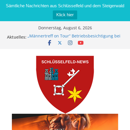
Sämtliche Nachrichten aus Schlüsselfeld und dem Steigerwald
Klick hier
Zum
Donnerstag, August 6, 2026
Inhalt
„Männertreff on Tour“ Betriebsbesichtigung bei
Aktuelles:
springen
der Schreinerei Zimmermann GmbH
Bernd Schmiedel wird neues Stadtratsmitglied
Brand in Sägewerk in Bernroth schnell unter
Kontrolle
Stadt Schlüsselfeld bietet Online-Anmeldung für
Kindergartenplätze an
Dieseldiebstahl im Wert von 600 Euro