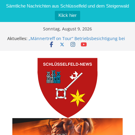
Sämtliche Nachrichten aus Schlüsselfeld und dem Steigerwald
Klick hier
Zum
Sonntag, August 9, 2026
Inhalt
Aktuelles:
„Männertreff on Tour“ Betriebsbesichtigung bei
springen
der Schreinerei Zimmermann GmbH
Bernd Schmiedel wird neues Stadtratsmitglied
Brand in Sägewerk in Bernroth schnell unter
Kontrolle
Stadt Schlüsselfeld bietet Online-Anmeldung für
Kindergartenplätze an
Dieseldiebstahl im Wert von 600 Euro