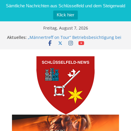
Sämtliche Nachrichten aus Schlüsselfeld und dem Steigerwald
Klick hier
Zum
Freitag, August 7, 2026
Inhalt
Aktuelles:
„Männertreff on Tour“ Betriebsbesichtigung bei
springen
der Schreinerei Zimmermann GmbH
Bernd Schmiedel wird neues Stadtratsmitglied
Brand in Sägewerk in Bernroth schnell unter
Kontrolle
Stadt Schlüsselfeld bietet Online-Anmeldung für
Kindergartenplätze an
Dieseldiebstahl im Wert von 600 Euro