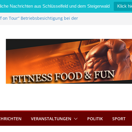
iche Nachrichten aus Schlüsselfeld und dem Steigerwald
Klick hi
f on Tour“ Betriebsbesichtigung bei der
i Zimmermann GmbH
edel wird neues Stadtratsmitglied
gewerk in Bernroth schnell unter Kontrolle
sselfeld bietet Online-Anmeldung für
nplätze an
tahl im Wert von 600 Euro
CHRICHTEN
VERANSTALTUNGEN
POLITIK
SPORT