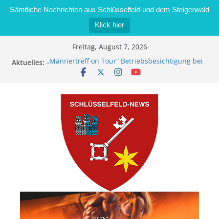
Sämtliche Nachrichten aus Schlüsselfeld und dem Steigerwald
Klick hier
Zum
Freitag, August 7, 2026
Inhalt
„Männertreff on Tour“ Betriebsbesichtigung bei
Aktuelles:
springen
der Schreinerei Zimmermann GmbH
Bernd Schmiedel wird neues Stadtratsmitglied
Brand in Sägewerk in Bernroth schnell unter
Kontrolle
Stadt Schlüsselfeld bietet Online-Anmeldung für
Kindergartenplätze an
Dieseldiebstahl im Wert von 600 Euro