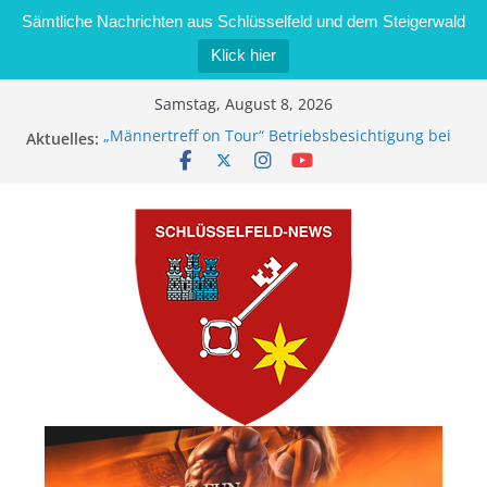
Sämtliche Nachrichten aus Schlüsselfeld und dem Steigerwald
Klick hier
Zum
Samstag, August 8, 2026
Inhalt
„Männertreff on Tour“ Betriebsbesichtigung bei
Aktuelles:
springen
der Schreinerei Zimmermann GmbH
Bernd Schmiedel wird neues Stadtratsmitglied
Brand in Sägewerk in Bernroth schnell unter
Kontrolle
Stadt Schlüsselfeld bietet Online-Anmeldung für
Kindergartenplätze an
Dieseldiebstahl im Wert von 600 Euro