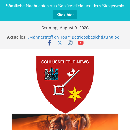
Sämtliche Nachrichten aus Schlüsselfeld und dem Steigerwald
Klick hier
Zum
Sonntag, August 9, 2026
Inhalt
Aktuelles:
„Männertreff on Tour“ Betriebsbesichtigung bei
springen
der Schreinerei Zimmermann GmbH
Bernd Schmiedel wird neues Stadtratsmitglied
Brand in Sägewerk in Bernroth schnell unter
Kontrolle
Stadt Schlüsselfeld bietet Online-Anmeldung für
Kindergartenplätze an
Dieseldiebstahl im Wert von 600 Euro