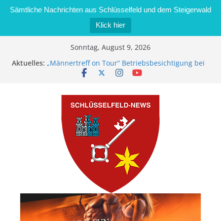
Sämtliche Nachrichten aus Schlüsselfeld und dem Steigerwald
Klick hier
Zum
Sonntag, August 9, 2026
Inhalt
Aktuelles:
„Männertreff on Tour“ Betriebsbesichtigung bei
springen
der Schreinerei Zimmermann GmbH
Bernd Schmiedel wird neues Stadtratsmitglied
Brand in Sägewerk in Bernroth schnell unter
Kontrolle
Stadt Schlüsselfeld bietet Online-Anmeldung für
Kindergartenplätze an
Dieseldiebstahl im Wert von 600 Euro