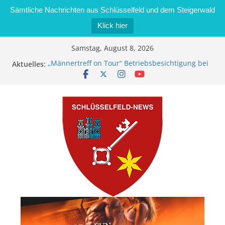
Sämtliche Nachrichten aus Schlüsselfeld und dem Steigerwald
Klick hier
Zum
Samstag, August 8, 2026
Inhalt
Aktuelles:
„Männertreff on Tour“ Betriebsbesichtigung bei
springen
der Schreinerei Zimmermann GmbH
Bernd Schmiedel wird neues Stadtratsmitglied
Brand in Sägewerk in Bernroth schnell unter
Kontrolle
Stadt Schlüsselfeld bietet Online-Anmeldung für
Kindergartenplätze an
Dieseldiebstahl im Wert von 600 Euro