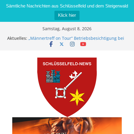
Sämtliche Nachrichten aus Schlüsselfeld und dem Steigerwald
Klick hier
Zum
Samstag, August 8, 2026
Inhalt
Aktuelles:
„Männertreff on Tour“ Betriebsbesichtigung bei
springen
der Schreinerei Zimmermann GmbH
Bernd Schmiedel wird neues Stadtratsmitglied
Brand in Sägewerk in Bernroth schnell unter
Kontrolle
Stadt Schlüsselfeld bietet Online-Anmeldung für
Kindergartenplätze an
Dieseldiebstahl im Wert von 600 Euro