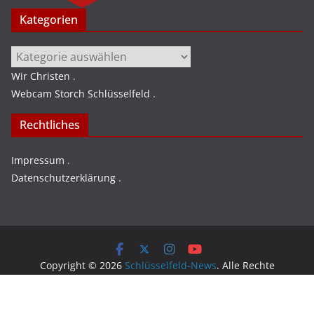
Kategorien
Kategorien
Wir Christen
.
Webcam Storch Schlüsselfeld
.
Rechtliches
Impressum
.
Datenschutzerklärung
.
Copyright © 2026
Schlüsselfeld-News
. Alle Rechte
vorbehalten.
Theme:
ColorMag
von ThemeGrill. Präsentiert von
WordPress
.