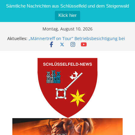
Sämtliche Nachrichten aus Schlüsselfeld und dem Steigerwald
Klick hier
Zum
Montag, August 10, 2026
Inhalt
Aktuelles:
„Männertreff on Tour“ Betriebsbesichtigung bei
springen
der Schreinerei Zimmermann GmbH
Bernd Schmiedel wird neues Stadtratsmitglied
Brand in Sägewerk in Bernroth schnell unter
Kontrolle
Stadt Schlüsselfeld bietet Online-Anmeldung für
Kindergartenplätze an
Dieseldiebstahl im Wert von 600 Euro