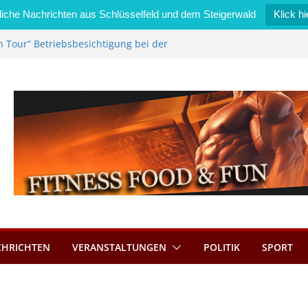
iche Nachrichten aus Schlüsselfeld und dem Steigerwald
Klick hi
l im Wert von 600 Euro
n Tour“ Betriebsbesichtigung bei der
Zimmermann GmbH
l wird neues Stadtratsmitglied
erk in Bernroth schnell unter Kontrolle
lfeld bietet Online-Anmeldung für
ätze an
CHRICHTEN
VERANSTALTUNGEN
POLITIK
SPORT