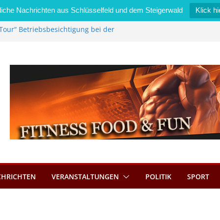
iche Nachrichten aus Schlüsselfeld und dem Steigerwald
Klick hi
Tour“ Betriebsbesichtigung bei der
mmermann GmbH
 wird neues Stadtratsmitglied
k in Bernroth schnell unter Kontrolle
eld bietet Online-Anmeldung für
tze an
im Wert von 600 Euro
CHRICHTEN
VERANSTALTUNGEN
POLITIK
SPORT