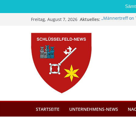
Sämtl
Zum
Aktuelles:
„Männertreff on 
Freitag, August 7, 2026
Inhalt
Schreinerei Zi
Bernd Schmiedel
springen
Brand in Sägewer
Stadt Schlüsself
Kindergartenplä
Dieseldiebstahl 
STARTSEITE
UNTERNEHMENS-NEWS
NA