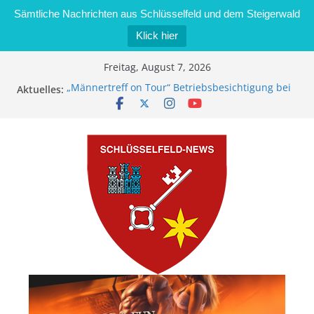
Sämtliche Nachrichten aus Schlüsselfeld und dem Steigerwald
Klick hier
Zum
Freitag, August 7, 2026
Inhalt
„Männertreff on Tour“ Betriebsbesichtigung bei
Aktuelles:
springen
der Schreinerei Zimmermann GmbH
Bernd Schmiedel wird neues Stadtratsmitglied
Brand in Sägewerk in Bernroth schnell unter
Kontrolle
Stadt Schlüsselfeld bietet Online-Anmeldung für
Kindergartenplätze an
Dieseldiebstahl im Wert von 600 Euro