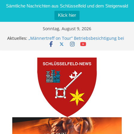
Sämtliche Nachrichten aus Schlüsselfeld und dem Steigerwald
Klick hier
Zum
Sonntag, August 9, 2026
Inhalt
Aktuelles:
„Männertreff on Tour“ Betriebsbesichtigung bei
springen
der Schreinerei Zimmermann GmbH
Bernd Schmiedel wird neues Stadtratsmitglied
Brand in Sägewerk in Bernroth schnell unter
Kontrolle
Stadt Schlüsselfeld bietet Online-Anmeldung für
Kindergartenplätze an
Dieseldiebstahl im Wert von 600 Euro