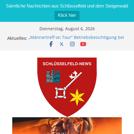
Sämtliche Nachrichten aus Schlüsselfeld und dem Steigerwald
Klick hier
Zum
Donnerstag, August 6, 2026
Inhalt
„Männertreff on Tour“ Betriebsbesichtigung bei
Aktuelles:
springen
der Schreinerei Zimmermann GmbH
Bernd Schmiedel wird neues Stadtratsmitglied
Brand in Sägewerk in Bernroth schnell unter
Kontrolle
Stadt Schlüsselfeld bietet Online-Anmeldung für
Kindergartenplätze an
Dieseldiebstahl im Wert von 600 Euro