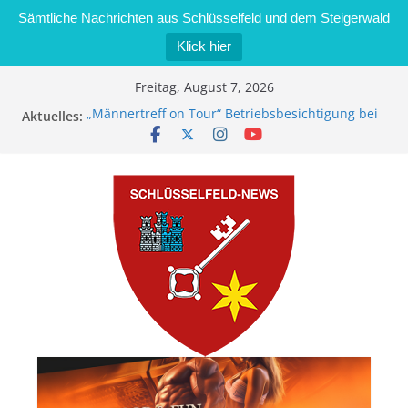
Sämtliche Nachrichten aus Schlüsselfeld und dem Steigerwald
Klick hier
Zum
Freitag, August 7, 2026
Inhalt
„Männertreff on Tour“ Betriebsbesichtigung bei
Aktuelles:
springen
der Schreinerei Zimmermann GmbH
Bernd Schmiedel wird neues Stadtratsmitglied
Brand in Sägewerk in Bernroth schnell unter
Kontrolle
Stadt Schlüsselfeld bietet Online-Anmeldung für
Kindergartenplätze an
Dieseldiebstahl im Wert von 600 Euro