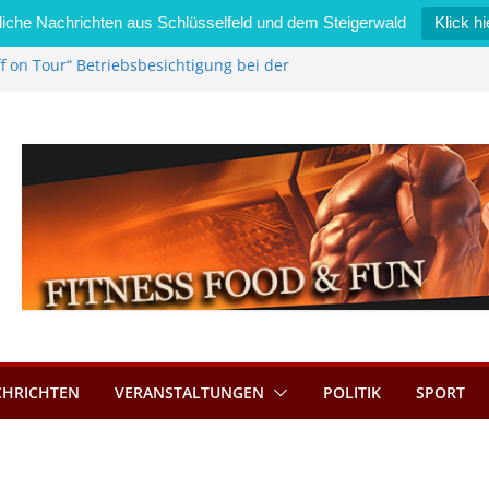
iche Nachrichten aus Schlüsselfeld und dem Steigerwald
Klick hi
f on Tour“ Betriebsbesichtigung bei der
i Zimmermann GmbH
edel wird neues Stadtratsmitglied
gewerk in Bernroth schnell unter Kontrolle
sselfeld bietet Online-Anmeldung für
nplätze an
tahl im Wert von 600 Euro
CHRICHTEN
VERANSTALTUNGEN
POLITIK
SPORT