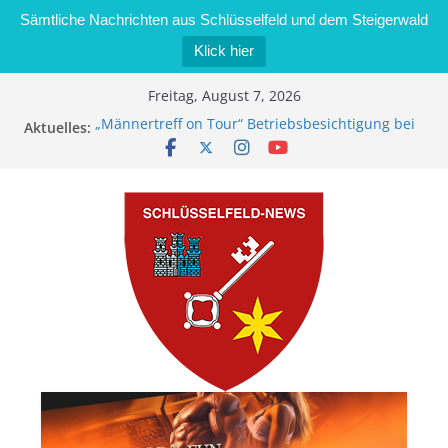
Sämtliche Nachrichten aus Schlüsselfeld und dem Steigerwald
Klick hier
Zum
Freitag, August 7, 2026
Inhalt
„Männertreff on Tour“ Betriebsbesichtigung bei
Aktuelles:
springen
der Schreinerei Zimmermann GmbH
Bernd Schmiedel wird neues Stadtratsmitglied
Brand in Sägewerk in Bernroth schnell unter
Kontrolle
Stadt Schlüsselfeld bietet Online-Anmeldung für
Kindergartenplätze an
Dieseldiebstahl im Wert von 600 Euro