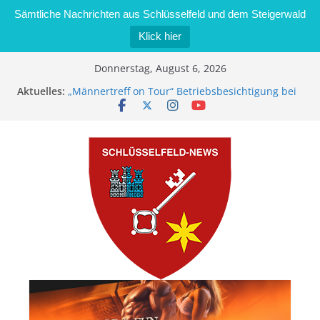
Sämtliche Nachrichten aus Schlüsselfeld und dem Steigerwald
Klick hier
Zum
Donnerstag, August 6, 2026
Inhalt
Aktuelles:
„Männertreff on Tour“ Betriebsbesichtigung bei
springen
der Schreinerei Zimmermann GmbH
Bernd Schmiedel wird neues Stadtratsmitglied
Brand in Sägewerk in Bernroth schnell unter
Kontrolle
Stadt Schlüsselfeld bietet Online-Anmeldung für
Kindergartenplätze an
Dieseldiebstahl im Wert von 600 Euro