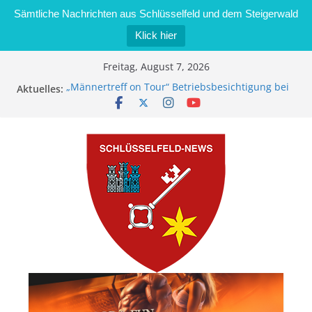
Sämtliche Nachrichten aus Schlüsselfeld und dem Steigerwald
Klick hier
Zum
Freitag, August 7, 2026
Inhalt
„Männertreff on Tour“ Betriebsbesichtigung bei
Aktuelles:
springen
der Schreinerei Zimmermann GmbH
Bernd Schmiedel wird neues Stadtratsmitglied
Brand in Sägewerk in Bernroth schnell unter
Kontrolle
Stadt Schlüsselfeld bietet Online-Anmeldung für
Kindergartenplätze an
Dieseldiebstahl im Wert von 600 Euro