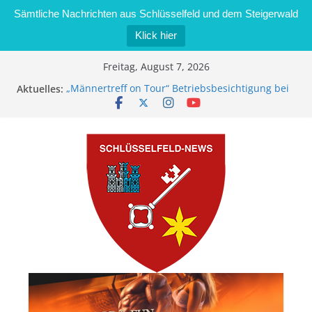
Sämtliche Nachrichten aus Schlüsselfeld und dem Steigerwald
Klick hier
Zum
Freitag, August 7, 2026
Inhalt
Aktuelles:
„Männertreff on Tour“ Betriebsbesichtigung bei
springen
der Schreinerei Zimmermann GmbH
Bernd Schmiedel wird neues Stadtratsmitglied
Brand in Sägewerk in Bernroth schnell unter
Kontrolle
Stadt Schlüsselfeld bietet Online-Anmeldung für
Kindergartenplätze an
Dieseldiebstahl im Wert von 600 Euro