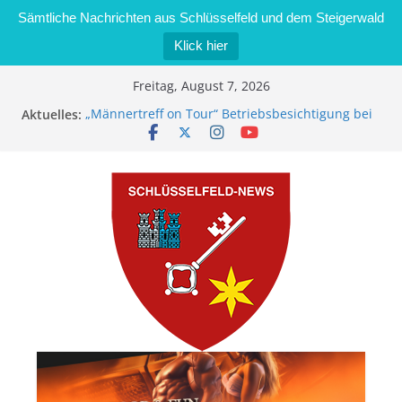
Sämtliche Nachrichten aus Schlüsselfeld und dem Steigerwald
Klick hier
Zum
Freitag, August 7, 2026
Inhalt
Aktuelles:
„Männertreff on Tour“ Betriebsbesichtigung bei
springen
der Schreinerei Zimmermann GmbH
Bernd Schmiedel wird neues Stadtratsmitglied
Brand in Sägewerk in Bernroth schnell unter
Kontrolle
Stadt Schlüsselfeld bietet Online-Anmeldung für
Kindergartenplätze an
Dieseldiebstahl im Wert von 600 Euro