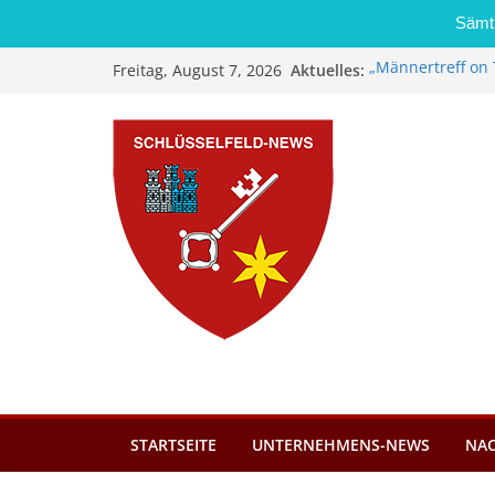
Sämtl
Zum
Aktuelles:
„Männertreff on 
Freitag, August 7, 2026
Inhalt
Schreinerei Zi
Bernd Schmiedel
springen
Brand in Sägewer
Stadt Schlüsself
Kindergartenplä
Dieseldiebstahl 
STARTSEITE
UNTERNEHMENS-NEWS
NA