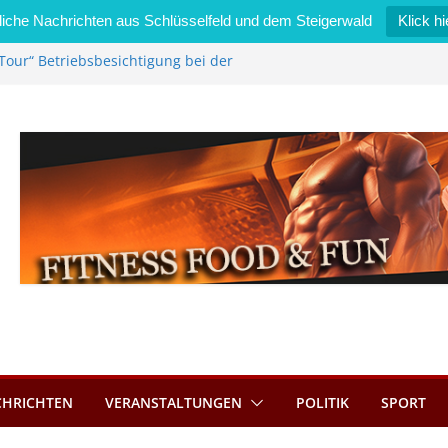
iche Nachrichten aus Schlüsselfeld und dem Steigerwald
Klick hi
Tour“ Betriebsbesichtigung bei der
mmermann GmbH
 wird neues Stadtratsmitglied
k in Bernroth schnell unter Kontrolle
eld bietet Online-Anmeldung für
tze an
im Wert von 600 Euro
CHRICHTEN
VERANSTALTUNGEN
POLITIK
SPORT