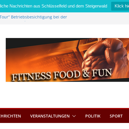
iche Nachrichten aus Schlüsselfeld und dem Steigerwald
Klick hi
Tour“ Betriebsbesichtigung bei der
mmermann GmbH
 wird neues Stadtratsmitglied
k in Bernroth schnell unter Kontrolle
eld bietet Online-Anmeldung für
tze an
im Wert von 600 Euro
CHRICHTEN
VERANSTALTUNGEN
POLITIK
SPORT