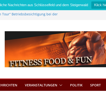
iche Nachrichten aus Schlüsselfeld und dem Steigerwald
Klick hi
n Tour“ Betriebsbesichtigung bei der
Zimmermann GmbH
l wird neues Stadtratsmitglied
erk in Bernroth schnell unter Kontrolle
lfeld bietet Online-Anmeldung für
ätze an
l im Wert von 600 Euro
CHRICHTEN
VERANSTALTUNGEN
POLITIK
SPORT